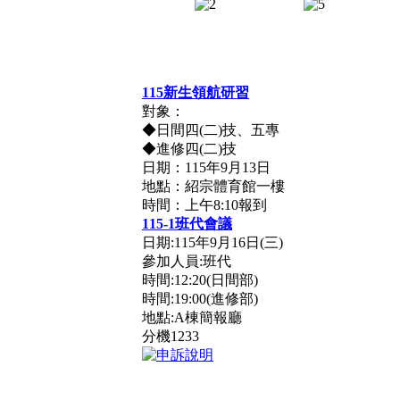
115新生領航研習
對象：
◆日間四(二)技、五專
◆進修四(二)技
日期：115年9月13日
地點：紹宗體育館一樓
時間：上午8:10報到
115-1班代會議
日期:115年9月16日(三)
參加人員:班代
時間:12:20(日間部)
時間:19:00(進修部)
地點:A棟簡報廳
分機1233