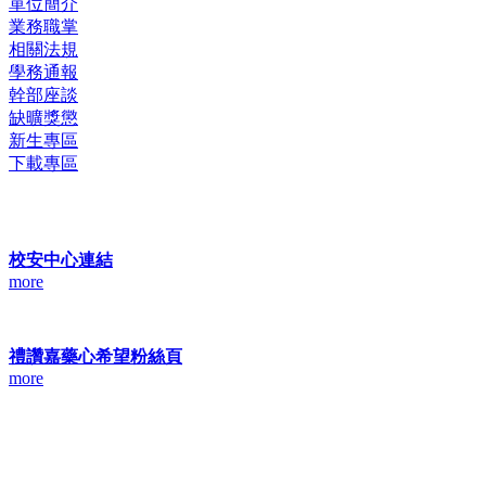
單位簡介
業務職掌
相關法規
學務通報
幹部座談
缺曠獎懲
新生專區
下載專區
校安中心連結
more
禮讚嘉藥心希望粉絲頁
more